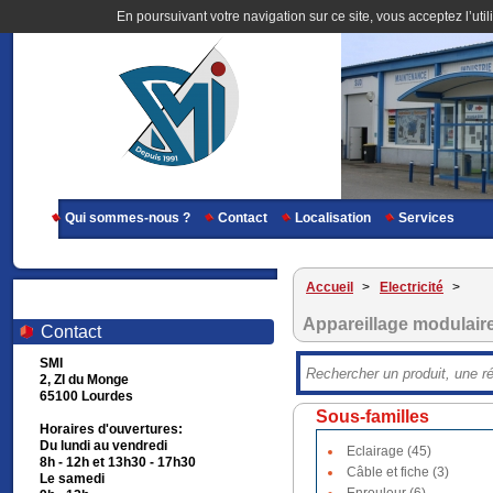
En poursuivant votre navigation sur ce site, vous acceptez l’util
Qui sommes-nous ?
Contact
Localisation
Services
Accueil
>
Electricité
>
Appareillage modulair
Contact
SMI
2, ZI du Monge
65100 Lourdes
Sous-familles
Horaires d'ouvertures:
Du lundi au vendredi
Eclairage (45)
8h - 12h et 13h30 - 17h30
Câble et fiche (3)
Le samedi