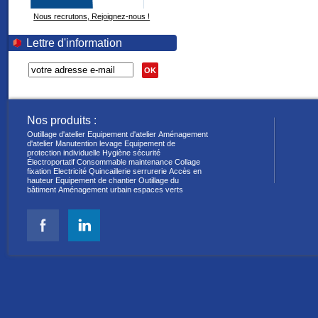
Nous recrutons, Rejoignez-nous !
Lettre d'information
OK
Nos produits :
Outillage d'atelier
Equipement d'atelier
Aménagement
d'atelier
Manutention levage
Equipement de
protection individuelle
Hygiène sécurité
Électroportatif
Consommable maintenance
Collage
fixation
Electricité
Quincaillerie serrurerie
Accès en
hauteur
Equipement de chantier
Outillage du
bâtiment
Aménagement urbain espaces verts