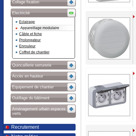
Collage fixation
Electricité
Eclairage
Appareillage modulaire
Câble et fiche
Prolongateur
Enrouleur
Coffret de chantier
Quincaillerie serrurerie
Accès en hauteur
Equipement de chantier
Outillage du bâtiment
Aménagement urbain espaces
verts
Recrutement