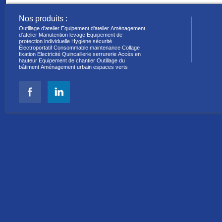
Nos produits :
Outillage d'atelier
Equipement d'atelier
Aménagement
d'atelier
Manutention levage
Equipement de
protection individuelle
Hygiène sécurité
Électroportatif
Consommable maintenance
Collage
fixation
Electricité
Quincaillerie serrurerie
Accès en
hauteur
Equipement de chantier
Outillage du
bâtiment
Aménagement urbain espaces verts