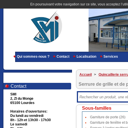
En poursuivant votre navigation sur ce site, vous acceptez l’util
Qui sommes-nous ?
Contact
Localisation
Services
Accueil
>
Quincaillerie serr
Serrure de grille et de p
Contact
SMI
2, ZI du Monge
65100 Lourdes
Sous-familles
Horaires d'ouvertures:
Du lundi au vendredi
Garniture de porte (26)
8h - 12h et 13h30 - 17h30
Garniture de fenêtre et b
Le samedi