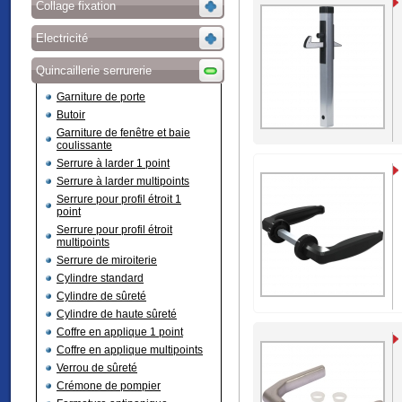
Collage fixation
Electricité
Quincaillerie serrurerie
Garniture de porte
Butoir
Garniture de fenêtre et baie
coulissante
Serrure à larder 1 point
Serrure à larder multipoints
Serrure pour profil étroit 1
point
Serrure pour profil étroit
multipoints
Serrure de miroiterie
Cylindre standard
Cylindre de sûreté
Cylindre de haute sûreté
Coffre en applique 1 point
Coffre en applique multipoints
Verrou de sûreté
Crémone de pompier