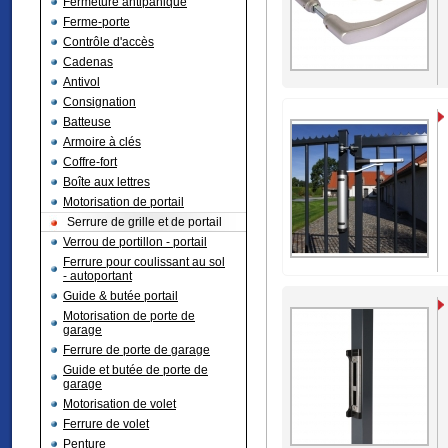
Fermeture antipanique
Ferme-porte
Contrôle d'accès
Cadenas
Antivol
Consignation
Batteuse
Armoire à clés
Coffre-fort
Boîte aux lettres
Motorisation de portail
Serrure de grille et de portail
Verrou de portillon - portail
Ferrure pour coulissant au sol
- autoportant
Guide & butée portail
Motorisation de porte de
garage
Ferrure de porte de garage
Guide et butée de porte de
garage
Motorisation de volet
Ferrure de volet
Penture