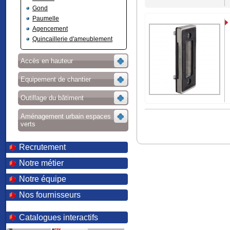
Gond
Paumelle
Agencement
Quincaillerie d'ameublement
Accès en hauteur
Equipement de chantier
Outillage du bâtiment
Aménagement urbain espaces
verts
Recrutement
Notre métier
Notre équipe
Nos fournisseurs
Catalogues interactifs