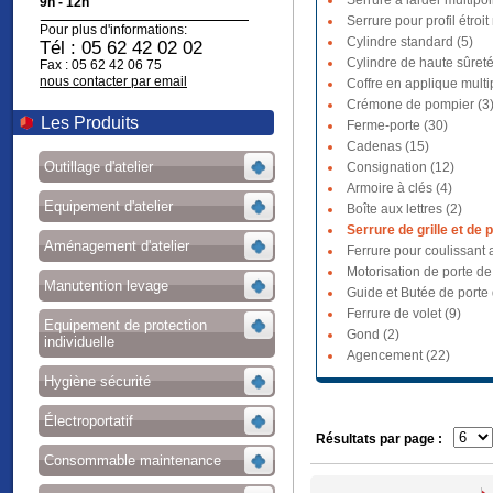
Serrure à larder multipoi
9h - 12h
Serrure pour profil étroit
Pour plus d'informations:
Cylindre standard (5)
Tél : 05 62 42 02 02
Cylindre de haute sûreté
Fax : 05 62 42 06 75
nous contacter par email
Coffre en applique multi
Crémone de pompier (3
Les Produits
Ferme-porte (30)
Cadenas (15)
Outillage d'atelier
Consignation (12)
Armoire à clés (4)
Equipement d'atelier
Boîte aux lettres (2)
Serrure de grille et de p
Aménagement d'atelier
Ferrure pour coulissant a
Motorisation de porte de
Manutention levage
Guide et Butée de porte
Ferrure de volet (9)
Equipement de protection
Gond (2)
individuelle
Agencement (22)
Hygiène sécurité
Électroportatif
Résultats par page :
Consommable maintenance