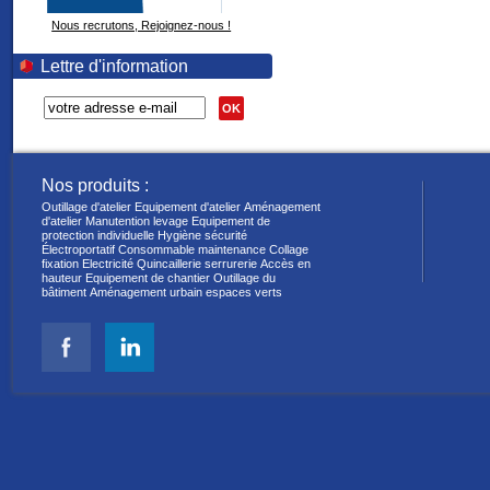
Nous recrutons, Rejoignez-nous !
Lettre d'information
OK
Nos produits :
Outillage d'atelier
Equipement d'atelier
Aménagement
d'atelier
Manutention levage
Equipement de
protection individuelle
Hygiène sécurité
Électroportatif
Consommable maintenance
Collage
fixation
Electricité
Quincaillerie serrurerie
Accès en
hauteur
Equipement de chantier
Outillage du
bâtiment
Aménagement urbain espaces verts