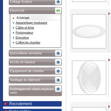
Collage fixation
Electricité
Eclairage
Appareillage modulaire
Câble et fiche
Prolongateur
Enrouleur
Coffret de chantier
Quincaillerie serrurerie
Accès en hauteur
Equipement de chantier
Outillage du bâtiment
Aménagement urbain espaces
verts
Recrutement