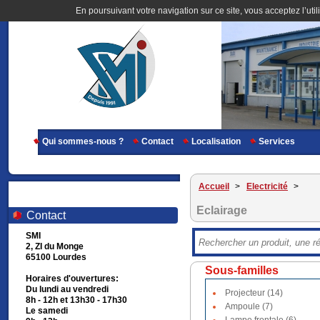
En poursuivant votre navigation sur ce site, vous acceptez l’util
Qui sommes-nous ?
Contact
Localisation
Services
Accueil
>
Electricité
>
Eclairage
Contact
SMI
2, ZI du Monge
65100 Lourdes
Sous-familles
Horaires d'ouvertures:
Du lundi au vendredi
Projecteur (14)
8h - 12h et 13h30 - 17h30
Ampoule (7)
Le samedi