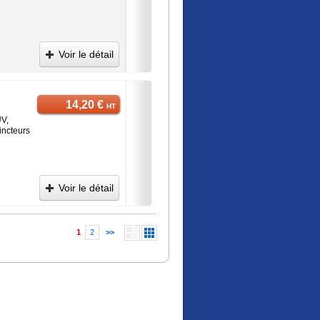
Voir le détail
14,20 €
HT
UV,
incteurs
Voir le détail
1
2
>>