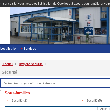
n sur ce site, vous acceptez l’utilisation de Cookies et traceurs pour améliorer votre
Localisation
Services
Accueil
>
Hygiène sécurité
>
Sécurité
Sous-familles
Sécurité (2)
Sécurité (5)
Affiche