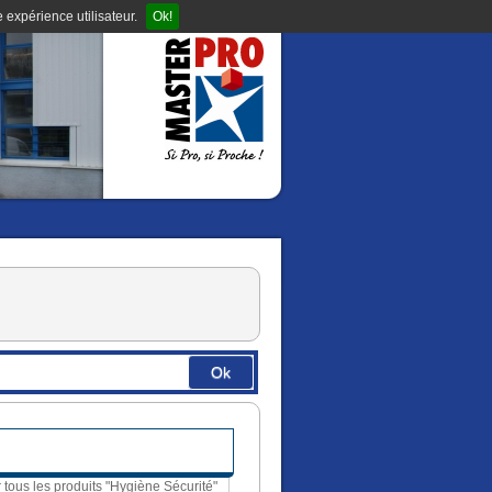
 expérience utilisateur.
Ok!
Ok
r tous les produits "Hygiène Sécurité"