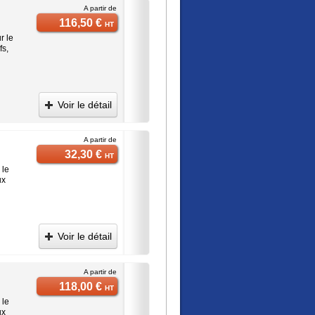
A partir de
116,50 €
HT
r le
fs,
Voir le détail
A partir de
32,30 €
HT
 le
ux
Voir le détail
A partir de
118,00 €
HT
 le
ux