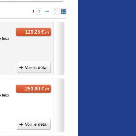
1
2
>>
129,25 €
HT
x feux
Voir le détail
253,00 €
HT
x feux
Voir le détail