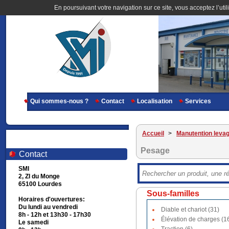
En poursuivant votre navigation sur ce site, vous acceptez l’util
Qui sommes-nous ?
Contact
Localisation
Services
Accueil
>
Manutention leva
Pesage
Contact
SMI
2, ZI du Monge
65100 Lourdes
Sous-familles
Horaires d'ouvertures:
Du lundi au vendredi
Diable et chariot (31)
8h - 12h et 13h30 - 17h30
Élévation de charges (1
Le samedi