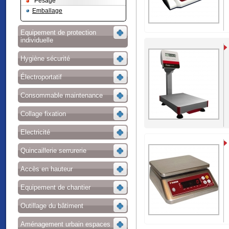
Pesage
Emballage
Equipement de protection
individuelle
Hygiène sécurité
Électroportatif
Consommable maintenance
Collage fixation
Electricité
Quincaillerie serrurerie
Accès en hauteur
Equipement de chantier
Outillage du bâtiment
Aménagement urbain espaces