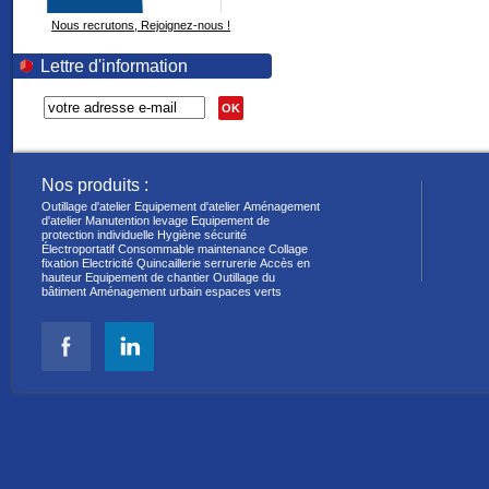
Nous recrutons, Rejoignez-nous !
Lettre d'information
OK
Nos produits :
Outillage d'atelier
Equipement d'atelier
Aménagement
d'atelier
Manutention levage
Equipement de
protection individuelle
Hygiène sécurité
Électroportatif
Consommable maintenance
Collage
fixation
Electricité
Quincaillerie serrurerie
Accès en
hauteur
Equipement de chantier
Outillage du
bâtiment
Aménagement urbain espaces verts