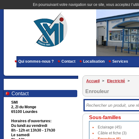
En poursuivant votre navigation sur ce site, vous acceptez l’util
Qui sommes-nous ?
Contact
Localisation
Services
Accueil
>
Electricité
>
Enrouleur
Contact
SMI
2, ZI du Monge
65100 Lourdes
Sous-familles
Horaires d'ouvertures:
Du lundi au vendredi
Eclairage (45)
8h - 12h et 13h30 - 17h30
Câble et fiche (3)
Le samedi