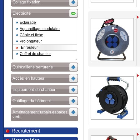
Collage fixation
Electricité
Eclairage
Appareillage modulaire
Câble et fiche
Prolongateur
Enrouleur
Coffret de chantier
Quincaillerie serrurerie
Accès en hauteur
Equipement de chantier
Outillage du bâtiment
Aménagement urbain espaces
verts
Recrutement