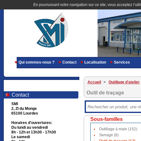
En poursuivant votre navigation sur ce site, vous acceptez l’util
Qui sommes-nous ?
Contact
Localisation
Services
Accueil
>
Outillage d'atelier
Outil de traçage
Contact
SMI
2, ZI du Monge
65100 Lourdes
Sous-familles
Horaires d'ouvertures:
Du lundi au vendredi
Outillage à main (152)
8h - 12h et 13h30 - 17h30
Serrage (6)
Le samedi