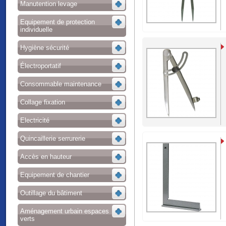
Manutention levage
Equipement de protection
individuelle
Hygiène sécurité
Électroportatif
Consommable maintenance
Collage fixation
Electricité
Quincaillerie serrurerie
Accès en hauteur
Equipement de chantier
Outillage du bâtiment
Aménagement urbain espaces
verts