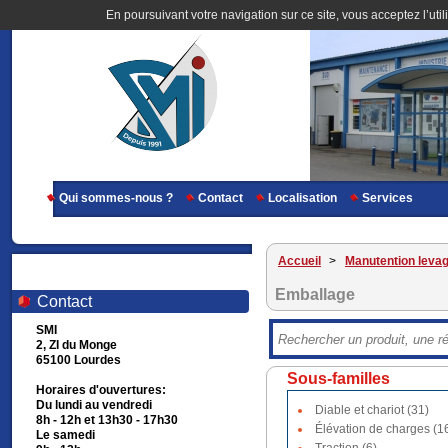
En poursuivant votre navigation sur ce site, vous acceptez l’util
Qui sommes-nous ?
Contact
Localisation
Services
Accueil
>
Manutention leva
Emballage
Contact
SMI
2, ZI du Monge
65100 Lourdes
Sous-familles
Horaires d'ouvertures:
Du lundi au vendredi
Diable et chariot (31)
8h - 12h et 13h30 - 17h30
Élévation de charges (1
Le samedi