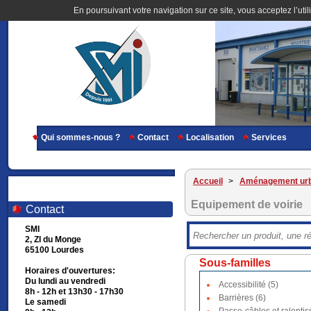
En poursuivant votre navigation sur ce site, vous acceptez l’util
Qui sommes-nous ?
Contact
Localisation
Services
Accueil
>
Aménagement urb
Equipement de voirie
Contact
SMI
2, ZI du Monge
65100 Lourdes
Sous-familles
Horaires d'ouvertures:
Du lundi au vendredi
Accessibilité (5)
8h - 12h et 13h30 - 17h30
Barrières (6)
Le samedi