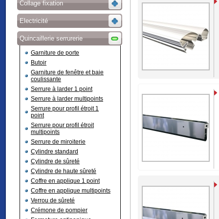
Collage fixation
Electricité
Quincaillerie serrurerie
Garniture de porte
Butoir
Garniture de fenêtre et baie
coulissante
Serrure à larder 1 point
Serrure à larder multipoints
Serrure pour profil étroit 1
point
Serrure pour profil étroit
multipoints
Serrure de miroiterie
Cylindre standard
Cylindre de sûreté
Cylindre de haute sûreté
Coffre en applique 1 point
Coffre en applique multipoints
Verrou de sûreté
Crémone de pompier