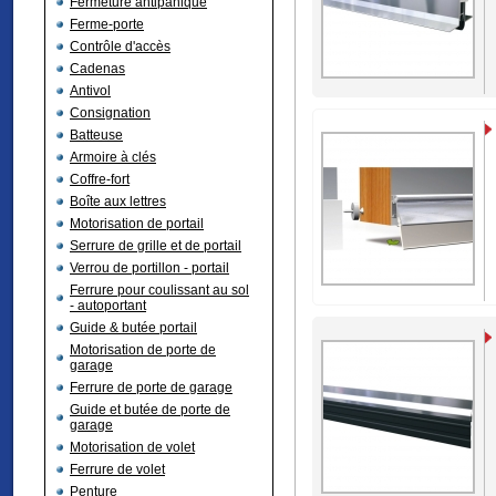
Fermeture antipanique
Ferme-porte
Contrôle d'accès
Cadenas
Antivol
Consignation
Batteuse
Armoire à clés
Coffre-fort
Boîte aux lettres
Motorisation de portail
Serrure de grille et de portail
Verrou de portillon - portail
Ferrure pour coulissant au sol
- autoportant
Guide & butée portail
Motorisation de porte de
garage
Ferrure de porte de garage
Guide et butée de porte de
garage
Motorisation de volet
Ferrure de volet
Penture