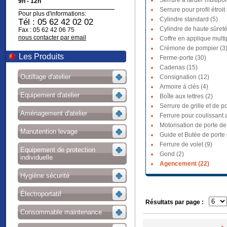
Serrure à larder multipoi
9h - 12h
Serrure pour profil étroit
Pour plus d'informations:
Cylindre standard (5)
Tél : 05 62 42 02 02
Cylindre de haute sûreté
Fax : 05 62 42 06 75
nous contacter par email
Coffre en applique multi
Crémone de pompier (3
Les Produits
Ferme-porte (30)
Cadenas (15)
Outillage d'atelier
Consignation (12)
Armoire à clés (4)
Equipement d'atelier
Boîte aux lettres (2)
Serrure de grille et de po
Aménagement d'atelier
Ferrure pour coulissant a
Motorisation de porte de
Manutention levage
Guide et Butée de porte
Ferrure de volet (9)
Equipement de protection
Gond (2)
individuelle
Agencement (22)
Hygiène sécurité
Électroportatif
Résultats par page :
Consommable maintenance