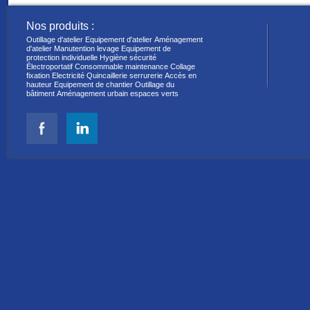
Nos produits :
Outillage d'atelier
Equipement d'atelier
Aménagement
d'atelier
Manutention levage
Equipement de
protection individuelle
Hygiène sécurité
Électroportatif
Consommable maintenance
Collage
fixation
Electricité
Quincaillerie serrurerie
Accès en
hauteur
Equipement de chantier
Outillage du
bâtiment
Aménagement urbain espaces verts