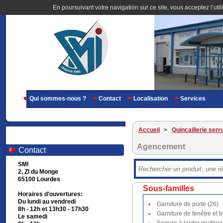
En poursuivant votre navigation sur ce site, vous acceptez l’util
Qui sommes-nous ?
Contact
Localisation
Services
Accueil
>
Quincaillerie serr
Agencement
Contact
SMI
2, ZI du Monge
65100 Lourdes
Sous-familles
Horaires d'ouvertures:
Du lundi au vendredi
Garniture de porte (26)
8h - 12h et 13h30 - 17h30
Garniture de fenêtre et b
Le samedi