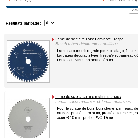
A main (1)
Ruban-Fraise (5)
Aff
Résultats par page :
Lame de scie circulaire Laminate Trespa
Bosch robert département outillage
Lame carbure micrograin pour le sciage, finition
bardages décoratifs type Trespa® et panneaux 
Fentes antivibration pour atténuer...
Lame de scie circulaire multi-matériaux
Leman consommables et leman machines
Pour le sciage de bois, bois clouté, panneaux dé
du bois, profilé aluminium, profilé acier mince, r
acier Ø 10 mm, profilé PVC. Dime...