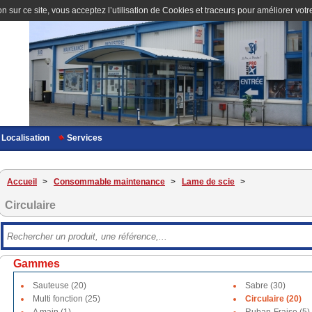
n sur ce site, vous acceptez l’utilisation de Cookies et traceurs pour améliorer votre
Localisation
Services
Accueil
>
Consommable maintenance
>
Lame de scie
>
Circulaire
Gammes
Sauteuse (20)
Sabre (30)
Multi fonction (25)
Circulaire (20)