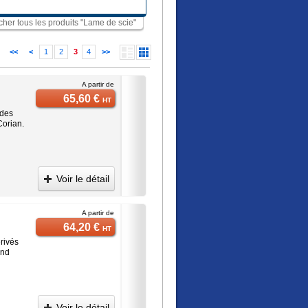
icher tous les produits "Lame de scie"
<<
<
1
2
3
4
>>
A partir de
65,60 €
HT
 des
Corian.
Voir le détail
A partir de
64,20 €
HT
rivés
ond
Voir le détail