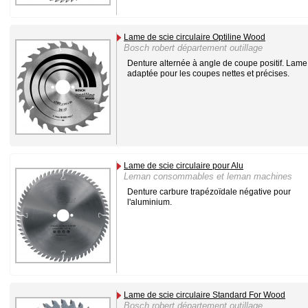
Lame de scie circulaire Optiline Wood
Bosch robert département outillage
Denture alternée à angle de coupe positif. Lame
adaptée pour les coupes nettes et précises.
Lame de scie circulaire pour Alu
Leman consommables et leman machines
Denture carbure trapézoïdale négative pour
l'aluminium.
Lame de scie circulaire Standard For Wood
Bosch robert département outillage