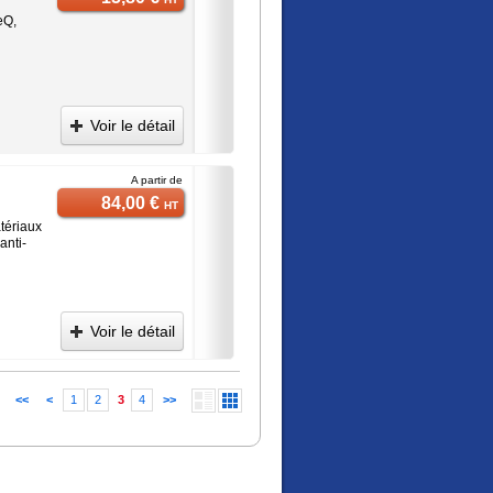
eQ,
Voir le détail
A partir de
84,00 €
HT
tériaux
anti-
Voir le détail
<<
<
1
2
3
4
>>