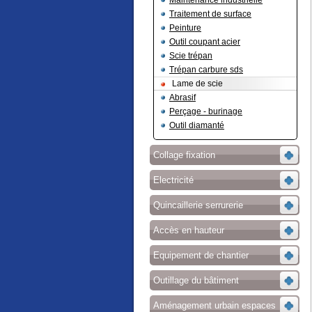
Maintenance industrielle
Traitement de surface
Peinture
Outil coupant acier
Scie trépan
Trépan carbure sds
Lame de scie
Abrasif
Perçage - burinage
Outil diamanté
Collage fixation
Electricité
Quincaillerie serrurerie
Accès en hauteur
Equipement de chantier
Outillage du bâtiment
Aménagement urbain espaces