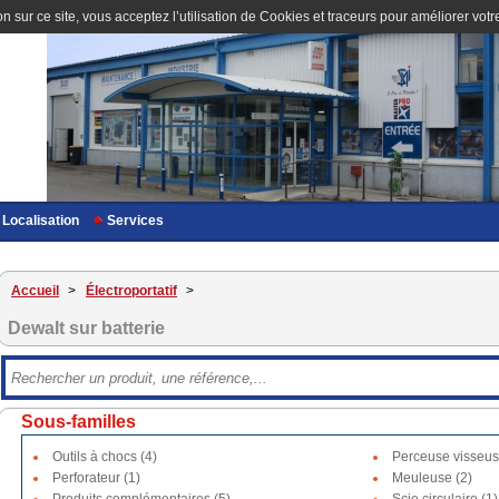
n sur ce site, vous acceptez l’utilisation de Cookies et traceurs pour améliorer votre
Localisation
Services
Accueil
>
Électroportatif
>
Dewalt sur batterie
Sous-familles
Outils à chocs (4)
Perceuse visseus
Perforateur (1)
Meuleuse (2)