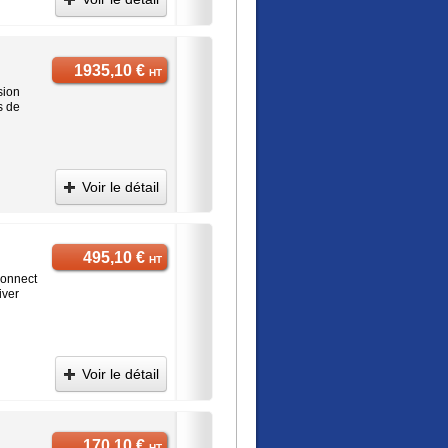
1935,10 €
HT
sion
s de
Voir le détail
495,10 €
HT
Connect
iver
Voir le détail
170,10 €
HT