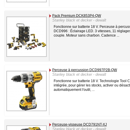
Pack Premium DCK853P4-QW
Stanley black et decker - dewalt
Fonctionne sur batterie 18 V. Perceuse à percus
DCD996 : Éclairage LED. 3 vitesses, 11 réglage
couple. Moteur sans charbon. Cadence ...
Perceuse à percussion DCD997P2B-QW
Stanley black et decker - dewalt
Fonctionne sur batterie 18 V. Technologie Tool 
intégrée, pour gérer les stocks, activer ou désact
automatiquement l'outil, ...
Perceuse-visseuse DCD791NT-XJ
Stanley black et decker - dewalt