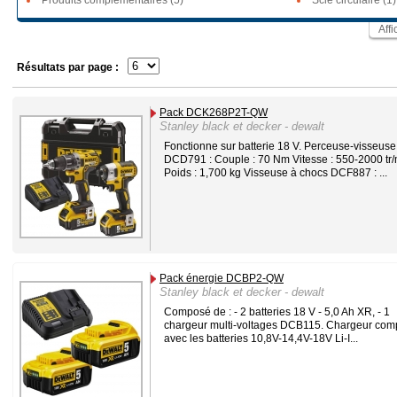
Produits complémentaires (5)
Scie circulaire (1)
Affi
Résultats par page :
Pack DCK268P2T-QW
Stanley black et decker - dewalt
Fonctionne sur batterie 18 V. Perceuse-visseuse
DCD791 : Couple : 70 Nm Vitesse : 550-2000 tr
Poids : 1,700 kg Visseuse à chocs DCF887 : ...
Pack énergie DCBP2-QW
Stanley black et decker - dewalt
Composé de : - 2 batteries 18 V - 5,0 Ah XR, - 1
chargeur multi-voltages DCB115. Chargeur comp
avec les batteries 10,8V-14,4V-18V Li-I...