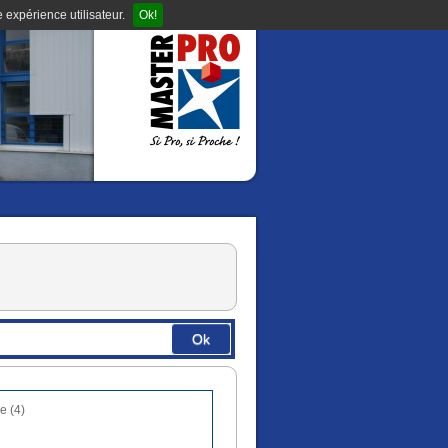
 expérience utilisateur.
Ok!
Ok
e (4)