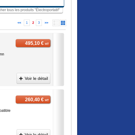
cher tous les produits "Électroportatif"
<<
1
2
3
>>
495,10 €
HT
/mn
Voir le détail
260,40 €
HT
atible
Voir le détail