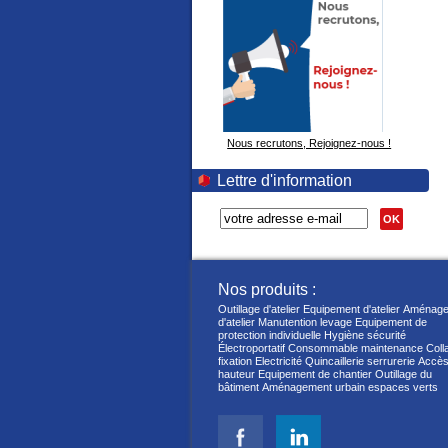
Nous recrutons, Rejoignez-nous !
Lettre d'information
OK
Nos produits :
Outillage d'atelier
Equipement d'atelier
Aménage
d'atelier
Manutention levage
Equipement de
protection individuelle
Hygiène sécurité
Électroportatif
Consommable maintenance
Coll
fixation
Electricité
Quincaillerie serrurerie
Accès
hauteur
Equipement de chantier
Outillage du
bâtiment
Aménagement urbain espaces verts