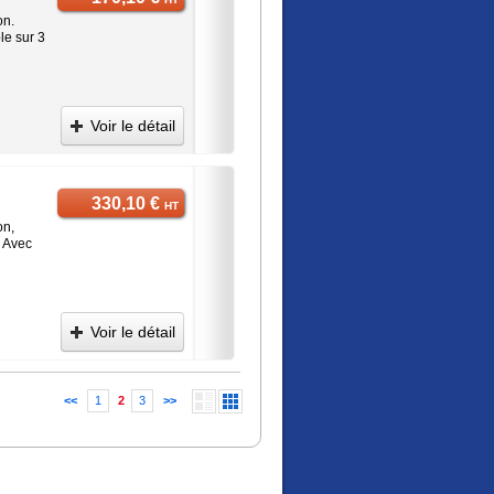
on.
le sur 3
Voir le détail
330,10 €
HT
on,
. Avec
Voir le détail
<<
1
2
3
>>