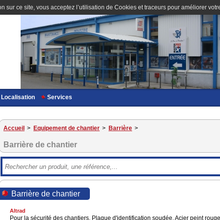
n sur ce site, vous acceptez l’utilisation de Cookies et traceurs pour améliorer votre
Localisation
Services
Accueil
>
Equipement de chantier
>
Barrière
>
Barrière de chantier
Barrière de chantier
Altrad
Pour la sécurité des chantiers. Plaque d'identification soudée. Acier peint roug