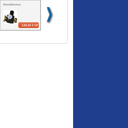
Manodétenteur
Groupe électrogène
Filet de protection
Inverter EU 30iS
periphérique
A partir de
149,00 €
HT
2799,00 €
HT
31,00 €
HT