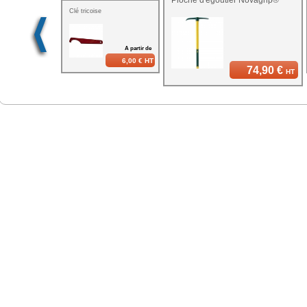
Clé tricoise
A partir de
6,00 €
HT
74,90 €
HT