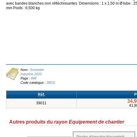
avec bandes blanches non réfléchissantes. Dimensions : 1 x 1,50 m Ø tube : 2
mm Poids : 6,500 kg
Nom :
Essentiel
Industrie 2023
Page :
848
Code catalogue :
39011
Réf.
P
34,9
39011
41,8
Autres produits du rayon
Equipement de chantier
Pioche d'égoutier Novagrip®