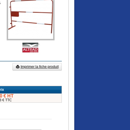
5
Imprimer la fiche produit
rix
0 € HT
8 € TTC