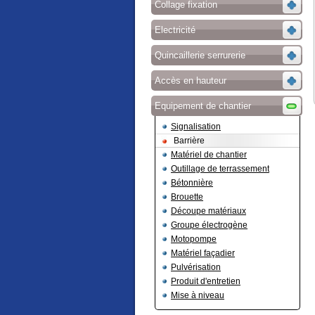
Collage fixation
Electricité
Quincaillerie serrurerie
Accès en hauteur
Equipement de chantier
Signalisation
Barrière
Matériel de chantier
Outillage de terrassement
Bétonnière
Brouette
Découpe matériaux
Groupe électrogène
Motopompe
Matériel façadier
Pulvérisation
Produit d'entretien
Mise à niveau