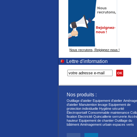
Nous recrutons, Rejoignez-nous !
Lettre d'information
OK
Nos produits :
Outillage d'atelier
Equipement d'atelier
Aménage
d'atelier
Manutention levage
Equipement de
protection individuelle
Hygiène sécurité
Électroportatif
Consommable maintenance
Coll
fixation
Electricité
Quincaillerie serrurerie
Accès
hauteur
Equipement de chantier
Outillage du
bâtiment
Aménagement urbain espaces verts