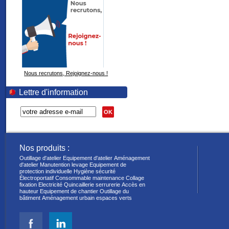
Nous recrutons, Rejoignez-nous !
Lettre d'information
OK
Nos produits :
Outillage d'atelier
Equipement d'atelier
Aménagement
d'atelier
Manutention levage
Equipement de
protection individuelle
Hygiène sécurité
Électroportatif
Consommable maintenance
Collage
fixation
Electricité
Quincaillerie serrurerie
Accès en
hauteur
Equipement de chantier
Outillage du
bâtiment
Aménagement urbain espaces verts