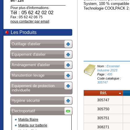
9h - 12h
System, 100 % compatible a
Pour plus d'informations:
Technologie COOLPACK 2.0 é
Tél : 05 62 42 02 02
Fax : 05 62 42 06 75
nous contacter par email
Les Produits
Outillage d'atelier
Equipement d'atelier
Aménagement d'atelier
Nom :
Essentiel
Industrie 2023
Page :
495
Manutention levage
Code catalogue :
305747
Equipement de protection
individuelle
Réf.
305747
Hygiène sécurité
305750
Électroportatif
305751
Makita filaire
Makita sur batterie
308271