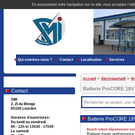
En poursuivant votre navigation sur ce site, vous acceptez l’util
Qui sommes-nous ?
Contact
Localisation
Services
Accueil
>
électroportatif
>
Bo
Batterie ProCORE 18V
Contact
SMI
2, ZI du Monge
65100 Lourdes
Horaires d'ouvertures:
Batterie ProCORE 18
Du lundi au vendredi
8h - 12h et 13h30 - 17h30
Bosch robert département outi
Le samedi
Batterie haute performance