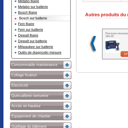
Metabo filaire
Metabo sur batterie
Bosch filaire
Autres produits du
Bosch sur batterie
Fein filaire
Fein sur batterie
Perceuse-visseus
Dewalt filaire
18V-45
Dewalt sur batterie
Milwaukee sur batterie
Outils de diagnostic-mesure
17
Consommable maintenance
Collage fixation
Electricité
Quincaillerie serrurerie
Accès en hauteur
Equipement de chantier
Outillage du bâtiment