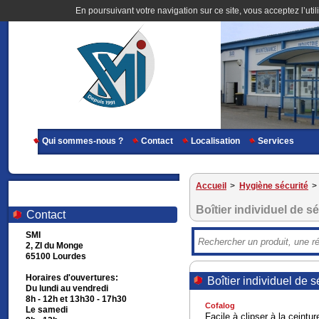
En poursuivant votre navigation sur ce site, vous acceptez l’util
Qui sommes-nous ?
Contact
Localisation
Services
Accueil
>
Hygiène sécurité
>
Boîtier individuel de sé
Contact
SMI
2, ZI du Monge
65100 Lourdes
Horaires d'ouvertures:
Boîtier individuel de s
Du lundi au vendredi
8h - 12h et 13h30 - 17h30
Cofalog
Le samedi
Facile à clipser à la ceintur