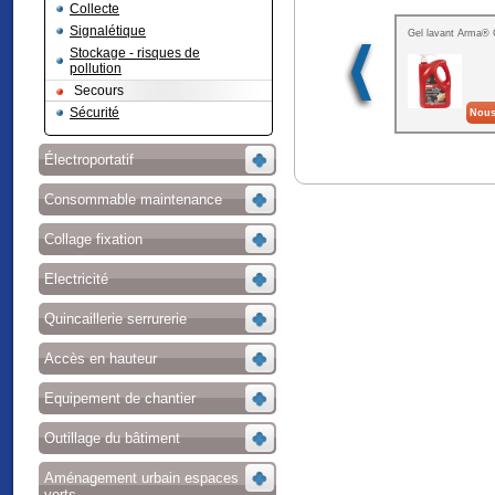
Collecte
Signalétique
Gel lavant Arma® 
Stockage - risques de
pollution
Secours
Sécurité
Nous
Électroportatif
Consommable maintenance
Collage fixation
Electricité
Quincaillerie serrurerie
Accès en hauteur
Equipement de chantier
Outillage du bâtiment
Aménagement urbain espaces
verts