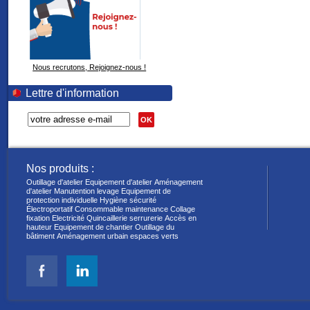
Nous recrutons, Rejoignez-nous !
Lettre d'information
OK
Nos produits :
Outillage d'atelier
Equipement d'atelier
Aménagement
d'atelier
Manutention levage
Equipement de
protection individuelle
Hygiène sécurité
Électroportatif
Consommable maintenance
Collage
fixation
Electricité
Quincaillerie serrurerie
Accès en
hauteur
Equipement de chantier
Outillage du
bâtiment
Aménagement urbain espaces verts