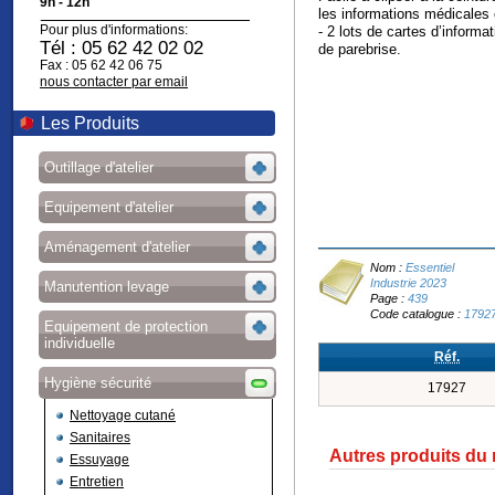
9h - 12h
les informations médicales e
Pour plus d'informations:
- 2 lots de cartes d’inform
Tél : 05 62 42 02 02
de parebrise.
Fax : 05 62 42 06 75
nous contacter par email
Les Produits
Outillage d'atelier
Equipement d'atelier
Aménagement d'atelier
Nom :
Essentiel
Industrie 2023
Manutention levage
Page :
439
Code catalogue :
1792
Equipement de protection
individuelle
Réf.
Hygiène sécurité
17927
Nettoyage cutané
Sanitaires
Autres produits du
Essuyage
Entretien