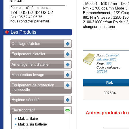
9h - 12h
: Mode 1 : 510 tr/mn - 130
Pour plus d'informations:
Nm - 2700 cps/mn Mode 3 :
Tél : 05 62 42 02 02
Emmanchement : 1/2'' Coup
Fax : 05 62 42 06 75
881 Nm Vitesse : 1250-1950
nous contacter par email
2100-31000 tr/mn Poids : 2
chargeur ni batterie.
Les Produits
Outillage d'atelier
Equipement d'atelier
Nom :
Essentiel
Industrie 2023
Page :
508
Aménagement d'atelier
Code catalogue :
307634
Manutention levage
Réf.
Equipement de protection
individuelle
307634
Hygiène sécurité
Électroportatif
Autres produits du
Makita filaire
Makita sur batterie