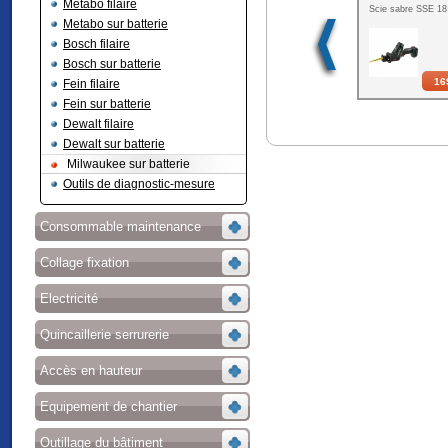
Metabo filaire
Scie sabre SSE 18
Metabo sur batterie
Bosch filaire
Bosch sur batterie
16
Fein filaire
Fein sur batterie
Dewalt filaire
Dewalt sur batterie
Milwaukee sur batterie
Outils de diagnostic-mesure
Consommable maintenance
Collage fixation
Electricité
Quincaillerie serrurerie
Accès en hauteur
Equipement de chantier
Outillage du bâtiment