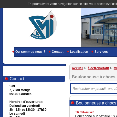
En poursuivant votre navigation sur ce site, vous acceptez l’util
Qui sommes-nous ?
Contact
Localisation
Services
Accueil
>
électroportatif
>
Mi
Boulonneuse à chocs
Contact
SMI
2, ZI du Monge
65100 Lourdes
Horaires d'ouvertures:
Boulonneuse à choc
Du lundi au vendredi
8h - 12h et 13h30 - 17h30
Tti milwaukee
Le samedi
Fonctionne sur batterie 18 