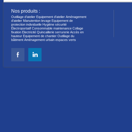
Nos produits :
Outillage d'atelier
Equipement d'atelier
Aménagement
d'atelier
Manutention levage
Equipement de
protection individuelle
Hygiène sécurité
Électroportatif
Consommable maintenance
Collage
fixation
Electricité
Quincaillerie serrurerie
Accès en
hauteur
Equipement de chantier
Outillage du
bâtiment
Aménagement urbain espaces verts