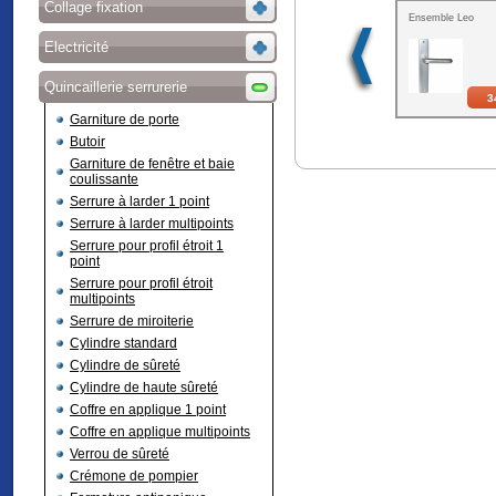
Collage fixation
Ensemble Leo
Electricité
Quincaillerie serrurerie
3
Garniture de porte
Butoir
Garniture de fenêtre et baie
coulissante
Serrure à larder 1 point
Serrure à larder multipoints
Serrure pour profil étroit 1
point
Serrure pour profil étroit
multipoints
Serrure de miroiterie
Cylindre standard
Cylindre de sûreté
Cylindre de haute sûreté
Coffre en applique 1 point
Coffre en applique multipoints
Verrou de sûreté
Crémone de pompier