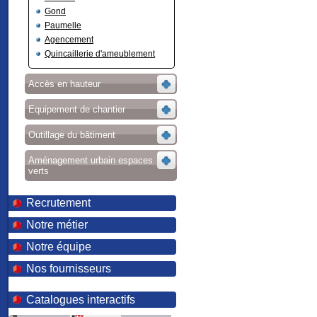
Gond
Paumelle
Agencement
Quincaillerie d'ameublement
Accès en hauteur
Equipement de chantier
Outillage du bâtiment
Aménagement urbain espaces
verts
Recrutement
Notre métier
Notre équipe
Nos fournisseurs
Catalogues interactifs