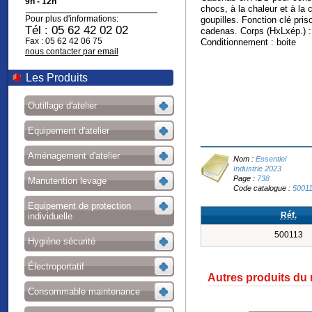
9h - 12h
chocs, à la chaleur et à la 
Pour plus d'informations:
goupilles. Fonction clé pri
Tél : 05 62 42 02 02
cadenas. Corps (HxLxép.) 
Fax : 05 62 42 06 75
Conditionnement : boite
nous contacter par email
Les Produits
Outillage d'atelier
Equipement d'atelier
Aménagement d'atelier
Nom :
Essentiel
Industrie 2023
Page :
738
Manutention levage
Code catalogue :
5001
Equipement de protection
Réf.
individuelle
500113
Hygiène sécurité
Électroportatif
Autres produits du
Consommable maintenance