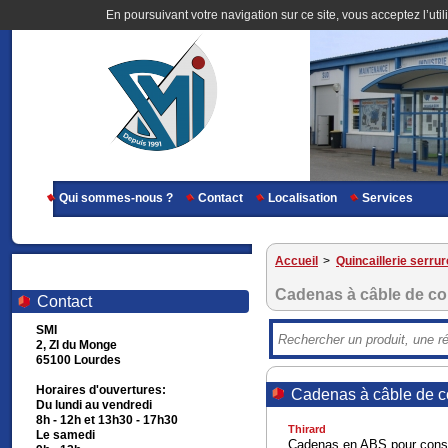
En poursuivant votre navigation sur ce site, vous acceptez l’util
Qui sommes-nous ?
Contact
Localisation
Services
Accueil
>
Quincaillerie serrur
Cadenas à câble de co
Contact
SMI
2, ZI du Monge
65100 Lourdes
Horaires d'ouvertures:
Cadenas à câble de c
Du lundi au vendredi
8h - 12h et 13h30 - 17h30
Thirard
Le samedi
Cadenas en ABS pour consign