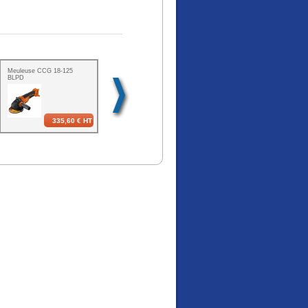
Meuleuse CCG 18-125
Batterie Makstar 18 V 6,0
Taille-haie UH006GZ
BLPD
Ah
335,60 €
HT
157,50 €
HT
369,40 €
HT