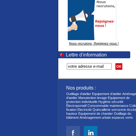
Nous recrutons, Rejoignez-nous !
Lettre d'information
OK
Nos produits :
Outillage d'atelier
Equipement d'atelier
Aménage
d'atelier
Manutention levage
Equipement de
protection individuelle
Hygiène sécurité
Électroportatif
Consommable maintenance
Coll
fixation
Electricité
Quincaillerie serrurerie
Accès
hauteur
Equipement de chantier
Outillage du
bâtiment
Aménagement urbain espaces verts