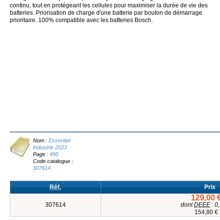
continu, tout en protégeant les cellules pour maximiser la durée de vie des
batteries. Priorisation de charge d'une batterie par bouton de démarrage
prioritaire. 100% compatible avec les batteries Bosch.
Nom :
Essentiel
Industrie 2023
Page :
495
Code catalogue :
307614
Réf.
Prix
129,00 
307614
dont
DEEE
: 0
154,80 €