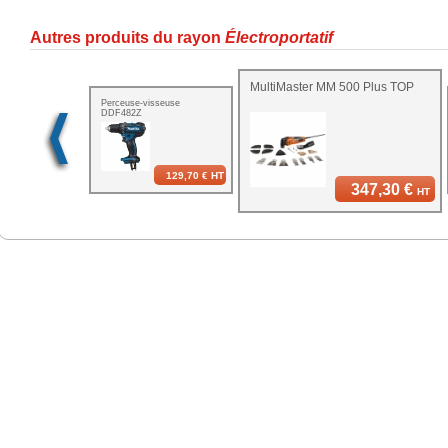
Autres produits du rayon
Électroportatif
MultiMaster MM 500 Plus TOP
Perceuse-visseuse
DDF482Z
129,70 €
HT
347,30 €
HT