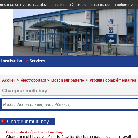
n sur ce site, vous acceptez l’utilisation de Cookies et traceurs pour améliorer votre
Localisation
Services
Accueil
>
électroportatif
>
Bosch sur batterie
>
Produits complémentaires
Chargeur multi-bay
Chargeur multi-bay
Bosch robert département outillage
Chargeur multi-bay avec 6 ports. 2 cycles de charge garantissant un travail