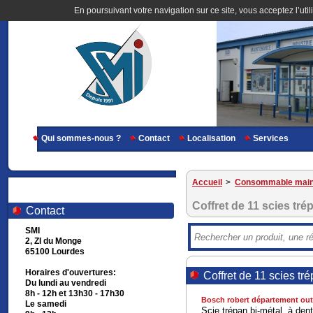
En poursuivant votre navigation sur ce site, vous acceptez l’util
Qui sommes-nous ?
Contact
Localisation
Services
Accueil
>
Consommable main
Coffret de 11 scies tr
Contact
SMI
2, ZI du Monge
65100 Lourdes
Horaires d'ouvertures:
Coffret de 11 scies tr
Du lundi au vendredi
8h - 12h et 13h30 - 17h30
Bosch robert département outi
Le samedi
Scie trépan bi-métal, à de