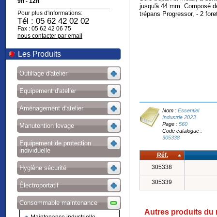
9h - 12h
jusqu'à 44 mm. Composé de 
Pour plus d'informations:
trépans Progressor, - 2 f
Tél : 05 62 42 02 02
Fax : 05 62 42 06 75
nous contacter par email
Les Produits
Outillage d'atelier
Equipement d'atelier
Aménagement d'atelier
Nom :
Essentiel
Industrie 2023
Page :
560
Manutention levage
Code catalogue :
305338
Equipement de protection
individuelle
Réf.
305338
Hygiène sécurité
305339
Électroportatif
Consommable maintenance
Autres produits du