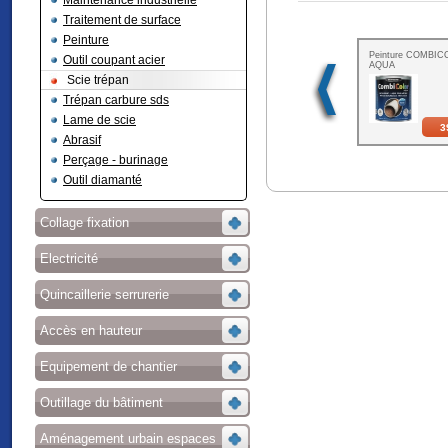
Maintenance industrielle
Traitement de surface
Peinture
Peinture COMBI
Outil coupant acier
AQUA
Scie trépan
Trépan carbure sds
Lame de scie
3
Abrasif
Perçage - burinage
Outil diamanté
Collage fixation
Electricité
Quincaillerie serrurerie
Accès en hauteur
Equipement de chantier
Outillage du bâtiment
Aménagement urbain espaces