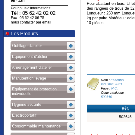
9h - 12h
Pour abattant en bois. Effe
Pour plus d'informations:
des rangées de trous de 3
Tél : 05 62 42 02 02
Longueur : 250 mm Longueur
Fax : 05 62 42 06 75
kg par paire Matériau : acier
nous contacter par email
10 pièces
Les Produits
Outillage d'atelier
Equipement d'atelier
Aménagement d'atelier
Manutention levage
Nom :
Essentiel
Industrie 2023
Page :
N.C.
Equipement de protection
Code catalogue :
individuelle
502646
Hygiène sécurité
Réf.
Électroportatif
502646
Consommable maintenance