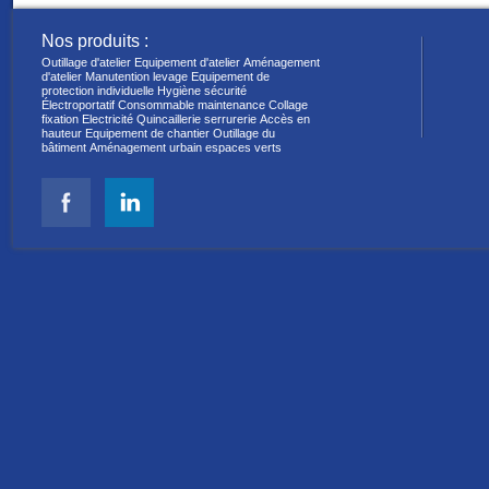
Nos produits :
Outillage d'atelier
Equipement d'atelier
Aménagement
d'atelier
Manutention levage
Equipement de
protection individuelle
Hygiène sécurité
Électroportatif
Consommable maintenance
Collage
fixation
Electricité
Quincaillerie serrurerie
Accès en
hauteur
Equipement de chantier
Outillage du
bâtiment
Aménagement urbain espaces verts