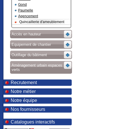
Gond
Paumelle
Agencement
Quincaillerie d'ameublement
Accès en hauteur
Equipement de chantier
Outillage du bâtiment
Aménagement urbain espaces
verts
Recrutement
Notre métier
Notre équipe
Nos fournisseurs
Catalogues interactifs