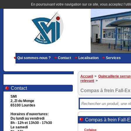
En poursuivant votre navigation sur ce site, vous acceptez l’util
Qui sommes-nous ?
Contact
Localisation
Services
Accueil
>
Quincaillerie serrur
relevant
>
Contact
Compas à frein Fall-Ex
SMI
2, ZI du Monge
65100 Lourdes
Horaires d'ouvertures:
Du lundi au vendredi
Compas à frein Fall-E
8h - 12h et 13h30 - 17h30
Le samedi
Cofalog