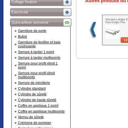
Autres produits du
Collage fixation
Electricité
Anti-pince doigts E
Quincaillerie serrurerie
Pare-Doigts Plus
Garniture de porte
Butoir
12
Garniture de fenêtre et baie
coulissante
Serrure à larder 1 point
Serrure à larder multipoints
Serrure pour profil étroit 1
point
Serrure pour profil étroit
multipoints
Serrure de miroiterie
Cylindre standard
Cylindre de sûreté
Cylindre de haute sûreté
Coffre en applique 1 point
Coffre en applique multipoints
Verrou de sûreté
Crémone de pompier