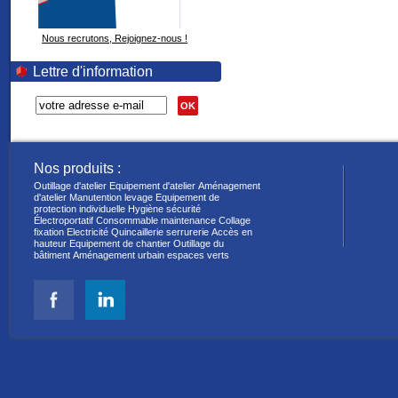
Nous recrutons, Rejoignez-nous !
Lettre d'information
OK
Nos produits :
Outillage d'atelier
Equipement d'atelier
Aménagement
d'atelier
Manutention levage
Equipement de
protection individuelle
Hygiène sécurité
Électroportatif
Consommable maintenance
Collage
fixation
Electricité
Quincaillerie serrurerie
Accès en
hauteur
Equipement de chantier
Outillage du
bâtiment
Aménagement urbain espaces verts