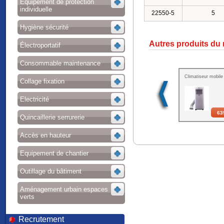
Equipement de protection
individuelle
22550-5
5
Hygiène sécurité
Autres produits du
Électroportatif
Consommable maintenance
Climatiseur mobile
Collage fixation
Electricité
63
Quincaillerie serrurerie
Accès en hauteur
Equipement de chantier
Outillage du bâtiment
Aménagement urbain espaces
verts
Recrutement