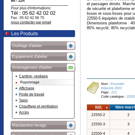
9h - 12h
et passages étroits. March
Pour plus d'informations:
de sécurité et plateforme e
Tél : 05 62 42 02 02
lisses et sous-lisses pour 
Fax : 05 62 42 06 75
22550-5 équipées de stabilis
nous contacter par email
Dimensions plateforme : 4
85% recyclé, 95% recyclab
Les Produits
Outillage d'atelier
Equipement d'atelier
Aménagement d'atelier
Cantine- vestiaire
Rayonnage
Nom :
Essentiel
Industrie 2023
Affichage
Page :
213
Poste de travail
Code catalogue :
2255
Tapis
Chauffage et ventilation
Réf.
Nbre march
Accès
22550-2
2
22550-3
3
Manutention levage
22550-4
4