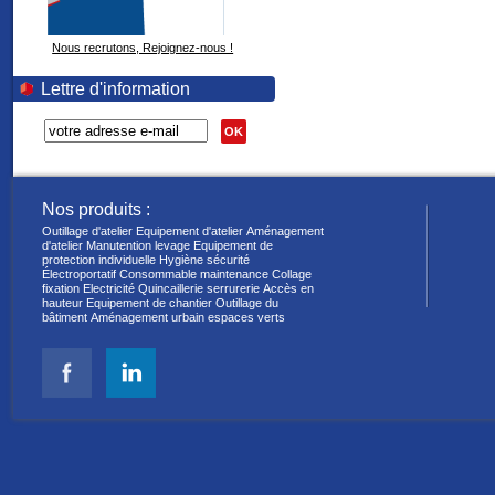
Nous recrutons, Rejoignez-nous !
Lettre d'information
OK
Nos produits :
Outillage d'atelier
Equipement d'atelier
Aménagement
d'atelier
Manutention levage
Equipement de
protection individuelle
Hygiène sécurité
Électroportatif
Consommable maintenance
Collage
fixation
Electricité
Quincaillerie serrurerie
Accès en
hauteur
Equipement de chantier
Outillage du
bâtiment
Aménagement urbain espaces verts