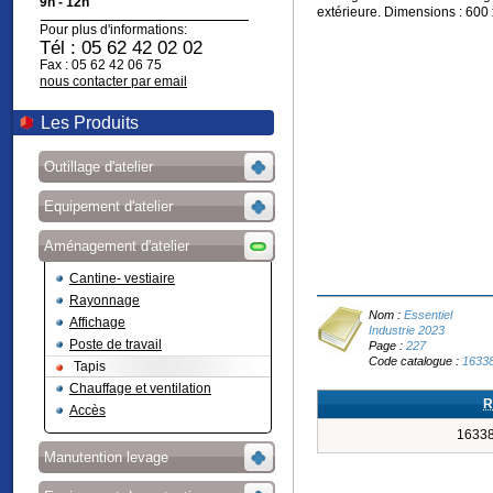
9h - 12h
extérieure. Dimensions : 600
Pour plus d'informations:
Tél : 05 62 42 02 02
Fax : 05 62 42 06 75
nous contacter par email
Les Produits
Outillage d'atelier
Equipement d'atelier
Aménagement d'atelier
Cantine- vestiaire
Rayonnage
Nom :
Essentiel
Affichage
Industrie 2023
Poste de travail
Page :
227
Code catalogue :
1633
Tapis
Chauffage et ventilation
R
Accès
16338
Manutention levage