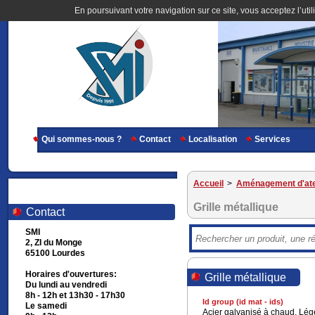
En poursuivant votre navigation sur ce site, vous acceptez l’util
Qui sommes-nous ?
Contact
Localisation
Services
Accueil
>
Aménagement d'ate
Grille métallique
Contact
SMI
2, ZI du Monge
65100 Lourdes
Horaires d'ouvertures:
Grille métallique
Du lundi au vendredi
8h - 12h et 13h30 - 17h30
Id group (id mat - ids)
Le samedi
Acier galvanisé à chaud. Légère