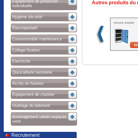
Equipement de protection
Autres produits du
individuelle
Hygiène sécurité
Armoire d'atelier
Électroportatif
Consommable maintenance
35
Collage fixation
Electricité
Quincaillerie serrurerie
Accès en hauteur
Equipement de chantier
Outillage du bâtiment
Aménagement urbain espaces
verts
Recrutement