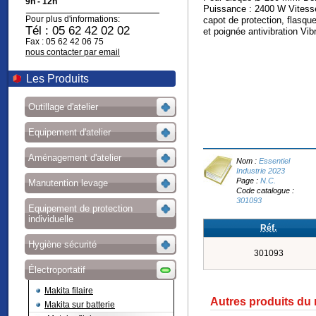
9h - 12h
Puissance : 2400 W Vitesse
Pour plus d'informations:
capot de protection, flasque
Tél : 05 62 42 02 02
et poignée antivibration Vib
Fax : 05 62 42 06 75
nous contacter par email
Les Produits
Outillage d'atelier
Equipement d'atelier
Aménagement d'atelier
Nom :
Essentiel
Industrie 2023
Page :
N.C.
Manutention levage
Code catalogue :
301093
Equipement de protection
individuelle
Réf.
Hygiène sécurité
301093
Électroportatif
Makita filaire
Autres produits du
Makita sur batterie