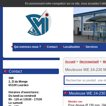
En poursuivant votre navigation sur ce site, vous acceptez l’util
Qui sommes-nous ?
Contact
Localisation
Services
Accueil
>
électroportatif
>
Me
Meuleuse WE 24-230 
Contact
SMI
2, ZI du Monge
65100 Lourdes
Horaires d'ouvertures:
Meuleuse WE 24-230
Du lundi au vendredi
8h - 12h et 13h30 - 17h30
Metabo sas
Le samedi
Pour disque Ø 230 mm. Déb