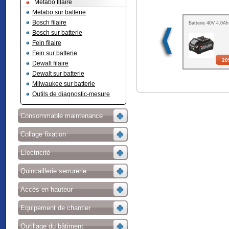
Metabo filaire
Metabo sur batterie
Bosch filaire
Batterie 40V 4.0Ah
Bosch sur batterie
Fein filaire
Fein sur batterie
20
Dewalt filaire
Dewalt sur batterie
Milwaukee sur batterie
Outils de diagnostic-mesure
Consommable maintenance
Collage fixation
Electricité
Quincaillerie serrurerie
Accès en hauteur
Equipement de chantier
Outillage du bâtiment