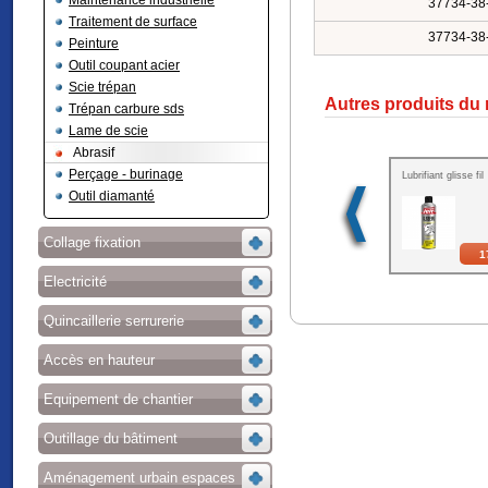
Maintenance industrielle
37734-38
Traitement de surface
37734-38
Peinture
Outil coupant acier
Scie trépan
Autres produits du
Trépan carbure sds
Lame de scie
Abrasif
Perçage - burinage
Lubrifiant glisse fil
Outil diamanté
Collage fixation
1
Electricité
Quincaillerie serrurerie
Accès en hauteur
Equipement de chantier
Outillage du bâtiment
Aménagement urbain espaces