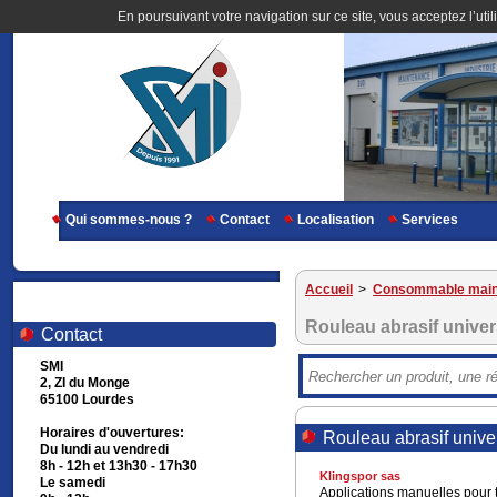
En poursuivant votre navigation sur ce site, vous acceptez l’util
Qui sommes-nous ?
Contact
Localisation
Services
Accueil
>
Consommable main
Rouleau abrasif univer
Contact
SMI
2, ZI du Monge
65100 Lourdes
Horaires d'ouvertures:
Rouleau abrasif unive
Du lundi au vendredi
8h - 12h et 13h30 - 17h30
Klingspor sas
Le samedi
Applications manuelles pour t