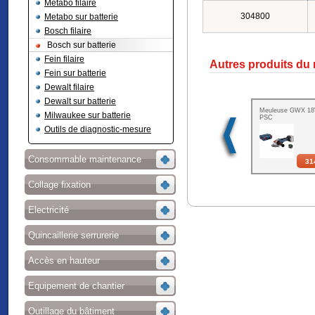
Metabo filaire
304800
Metabo sur batterie
Bosch filaire
Bosch sur batterie
Fein filaire
Autres produits du
Fein sur batterie
Dewalt filaire
Dewalt sur batterie
Meuleuse GWX 18
Milwaukee sur batterie
PSC
Outils de diagnostic-mesure
Consommable maintenance
31
Collage fixation
Electricité
Quincaillerie serrurerie
Accès en hauteur
Equipement de chantier
Outillage du bâtiment