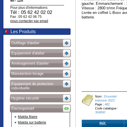
9h - 12h
gauche. Emmanchement : 1/
Pour plus d'informations:
Vitesse : 2800 tr/mn Fréqu
Tél : 05 62 42 02 02
Livrée en coffret L-Boxx av
Fax : 05 62 42 06 75
batterie.
nous contacter par email
Les Produits
Outillage d'atelier
Equipement d'atelier
Aménagement d'atelier
Manutention levage
Equipement de protection
individuelle
Nom :
Essentiel
Hygiène sécurité
Industrie 2023
Page :
482
Électroportatif
Code catalogue :
304800
Makita filaire
Makita sur batterie
Réf.