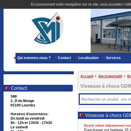
En poursuivant votre navigation sur ce site, vous acceptez l’util
Qui sommes-nous ?
Contact
Localisation
Services
Accueil
>
électroportatif
>
Bo
Visseuse à chocs GDR
Contact
SMI
2, ZI du Monge
65100 Lourdes
Horaires d'ouvertures:
Visseuse à chocs GD
Du lundi au vendredi
8h - 12h et 13h30 - 17h30
Bosch robert département outi
Le samedi
Fonctionne sur batterie 18 V