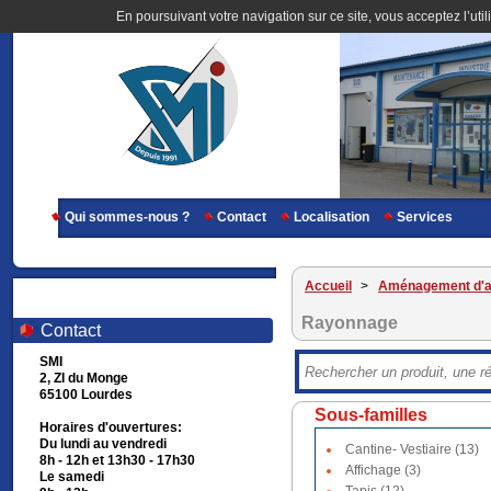
En poursuivant votre navigation sur ce site, vous acceptez l’util
Qui sommes-nous ?
Contact
Localisation
Services
Accueil
>
Aménagement d'at
Rayonnage
Contact
SMI
2, ZI du Monge
65100 Lourdes
Sous-familles
Horaires d'ouvertures:
Du lundi au vendredi
Cantine- Vestiaire (13)
8h - 12h et 13h30 - 17h30
Affichage (3)
Le samedi