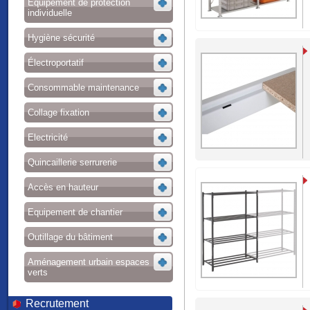
Equipement de protection
individuelle
Hygiène sécurité
Électroportatif
Consommable maintenance
Collage fixation
Electricité
Quincaillerie serrurerie
Accès en hauteur
Equipement de chantier
Outillage du bâtiment
Aménagement urbain espaces
verts
Recrutement