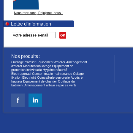
Nous recrutons, Rejoignez-nous !
Lettre d'information
OK
Nos produits :
Outillage d'atelier
Equipement d'atelier
Aménagement
d'atelier
Manutention levage
Equipement de
protection individuelle
Hygiène sécurité
Électroportatif
Consommable maintenance
Collage
fixation
Electricité
Quincaillerie serrurerie
Accès en
hauteur
Equipement de chantier
Outillage du
bâtiment
Aménagement urbain espaces verts