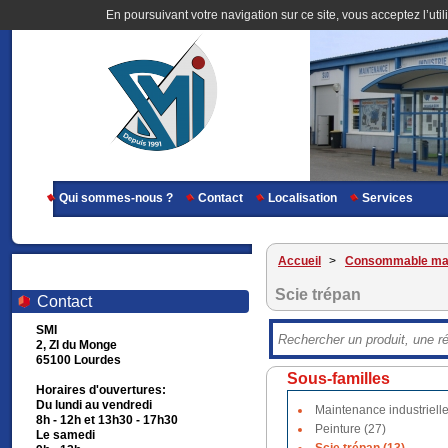
En poursuivant votre navigation sur ce site, vous acceptez l’util
Qui sommes-nous ?
Contact
Localisation
Services
Accueil
>
Consommable ma
Scie trépan
Contact
SMI
2, ZI du Monge
65100 Lourdes
Sous-familles
Horaires d'ouvertures:
Du lundi au vendredi
Maintenance industrielle
8h - 12h et 13h30 - 17h30
Peinture (27)
Le samedi