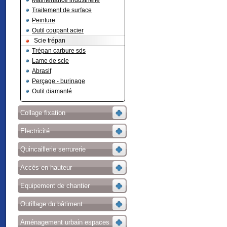
Maintenance industrielle
Traitement de surface
Peinture
Outil coupant acier
Scie trépan
Trépan carbure sds
Lame de scie
Abrasif
Perçage - burinage
Outil diamanté
Collage fixation
Electricité
Quincaillerie serrurerie
Accès en hauteur
Equipement de chantier
Outillage du bâtiment
Aménagement urbain espaces