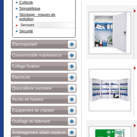
Collecte
Signalétique
Stockage - risques de
pollution
Secours
Sécurité
Électroportatif
Consommable maintenance
Collage fixation
Electricité
Quincaillerie serrurerie
Accès en hauteur
Equipement de chantier
Outillage du bâtiment
Aménagement urbain espaces
verts