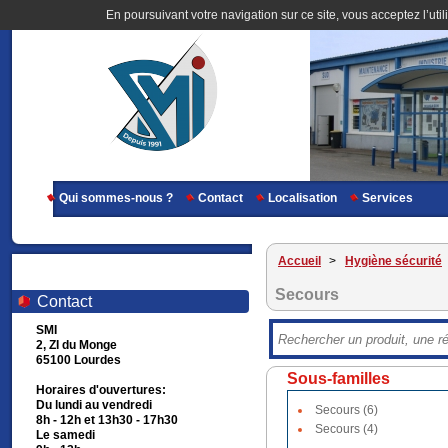
En poursuivant votre navigation sur ce site, vous acceptez l’util
Qui sommes-nous ?
Contact
Localisation
Services
Accueil
>
Hygiène sécurité
Secours
Contact
SMI
2, ZI du Monge
65100 Lourdes
Sous-familles
Horaires d'ouvertures:
Du lundi au vendredi
Secours (6)
8h - 12h et 13h30 - 17h30
Secours (4)
Le samedi