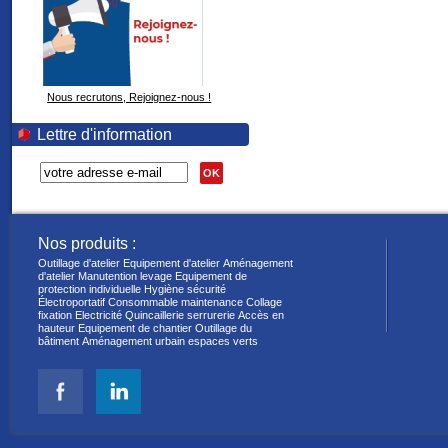
Nous recrutons, Rejoignez-nous !
Lettre d'information
OK
Nos produits :
Outillage d'atelier
Equipement d'atelier
Aménagement
d'atelier
Manutention levage
Equipement de
protection individuelle
Hygiène sécurité
Électroportatif
Consommable maintenance
Collage
fixation
Electricité
Quincaillerie serrurerie
Accès en
hauteur
Equipement de chantier
Outillage du
bâtiment
Aménagement urbain espaces verts