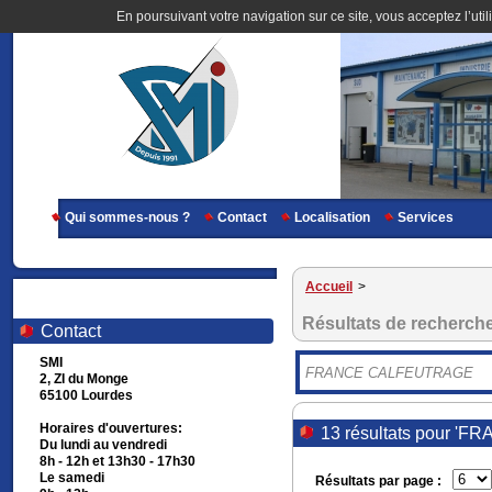
En poursuivant votre navigation sur ce site, vous acceptez l’util
Qui sommes-nous ?
Contact
Localisation
Services
Accueil
>
Résultats de recherch
Contact
SMI
2, ZI du Monge
65100 Lourdes
Horaires d'ouvertures:
13 résultats pour 
Du lundi au vendredi
8h - 12h et 13h30 - 17h30
Le samedi
Résultats par page :