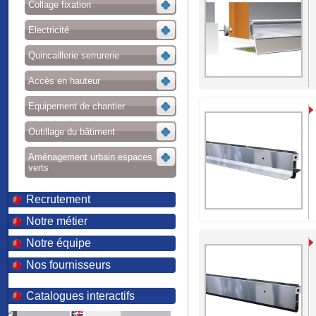
Collage fixation
Electricité
Quincaillerie serrurerie
Accès en hauteur
Equipement de chantier
Outillage du bâtiment
Aménagement urbain espaces
verts
Recrutement
Notre métier
Notre équipe
Nos fournisseurs
Catalogues interactifs