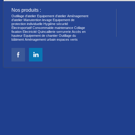
Nos produits :
Outillage d'atelier
Equipement d'atelier
Aménagement
d'atelier
Manutention levage
Equipement de
protection individuelle
Hygiène sécurité
Électroportatif
Consommable maintenance
Collage
fixation
Electricité
Quincaillerie serrurerie
Accès en
hauteur
Equipement de chantier
Outillage du
bâtiment
Aménagement urbain espaces verts