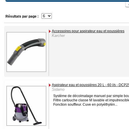
Résultats par page :
Accessoires pour aspirateur eau et poussières
Karcher
Aspirateur eau et poussières 20 L - 60 l/s - DCP2
Sidamo
Système de décolmatage manuel par simple bou
Filtre cartouche classe M lavable et imputrescibl
Fonction souffleur. Cuve en polyéthylèn...