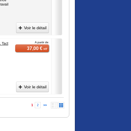
ravail
Voir le détail
A partir de
1 Tact
37,00 €
HT
Voir le détail
1
2
>>