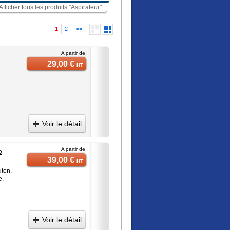
Afficher tous les produits "Aspirateur"
1
2
>>
A partir de
29,00 €
HT
Voir le détail
A partir de
5
39,00 €
HT
ton.
e.
Voir le détail