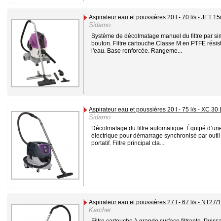
Aspirateur eau et poussières 20 l - 70 l/s - JET 15
Sidamo
Système de décolmatage manuel du filtre par si
bouton. Filtre cartouche Classe M en PTFE résis
l'eau. Base renforcée. Rangeme...
Aspirateur eau et poussières 20 l - 75 l/s - XC 30 
Sidamo
Décolmatage du filtre automatique. Équipé d’une
électrique pour démarrage synchronisé par outil 
portatif. Filtre principal cla...
Aspirateur eau et poussières 27 l - 67 l/s - NT27/1
Karcher
Filtre cartouche à grande surface filtrante. Puis