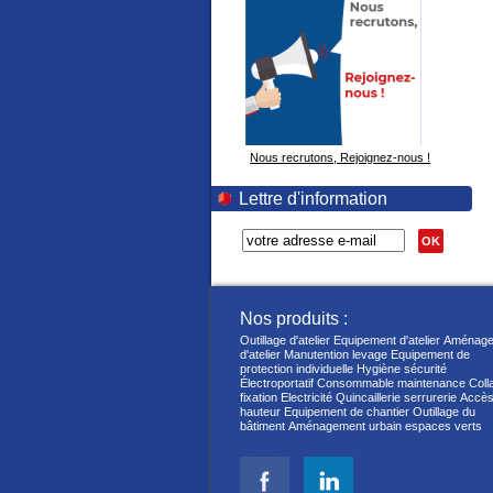
Nous recrutons, Rejoignez-nous !
Lettre d'information
OK
Nos produits :
Outillage d'atelier
Equipement d'atelier
Aménage
d'atelier
Manutention levage
Equipement de
protection individuelle
Hygiène sécurité
Électroportatif
Consommable maintenance
Coll
fixation
Electricité
Quincaillerie serrurerie
Accès
hauteur
Equipement de chantier
Outillage du
bâtiment
Aménagement urbain espaces verts