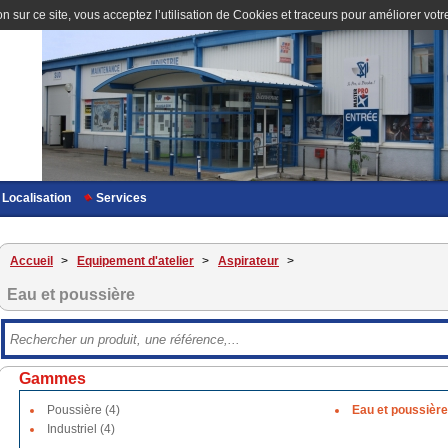
n sur ce site, vous acceptez l’utilisation de Cookies et traceurs pour améliorer votre
Localisation
Services
Accueil
>
Equipement d'atelier
>
Aspirateur
>
Eau et poussière
Gammes
Poussière (4)
Eau et poussière
Industriel (4)