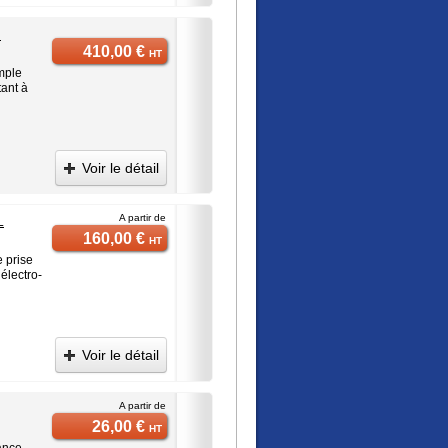
i
410,00 €
HT
mple
tant à
Voir le détail
A partir de
L
160,00 €
HT
 prise
électro-
Voir le détail
A partir de
26,00 €
HT
sance