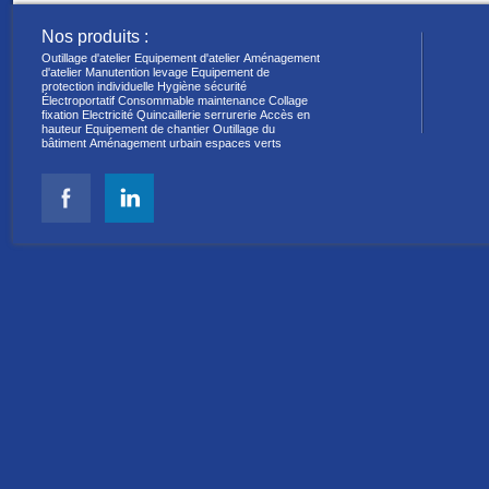
Nos produits :
Outillage d'atelier
Equipement d'atelier
Aménagement
d'atelier
Manutention levage
Equipement de
protection individuelle
Hygiène sécurité
Électroportatif
Consommable maintenance
Collage
fixation
Electricité
Quincaillerie serrurerie
Accès en
hauteur
Equipement de chantier
Outillage du
bâtiment
Aménagement urbain espaces verts