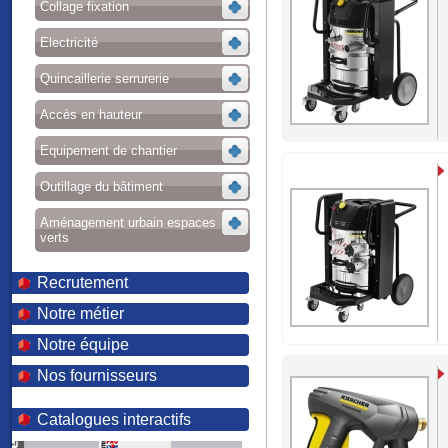
Collage fixation
Electricité
Quincaillerie serrurerie
Accès en hauteur
Equipement de chantier
Outillage du bâtiment
Aménagement urbain espaces
verts
Recrutement
Notre métier
Notre équipe
Nos fournisseurs
Catalogues interactifs