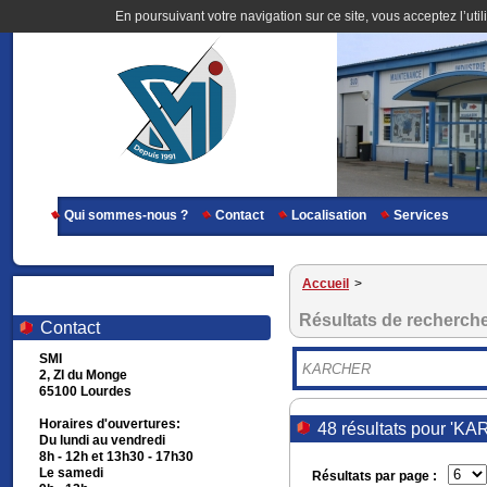
En poursuivant votre navigation sur ce site, vous acceptez l’util
Qui sommes-nous ?
Contact
Localisation
Services
Accueil
>
Résultats de recherch
Contact
SMI
2, ZI du Monge
65100 Lourdes
Horaires d'ouvertures:
48 résultats pour 'K
Du lundi au vendredi
8h - 12h et 13h30 - 17h30
Le samedi
Résultats par page :