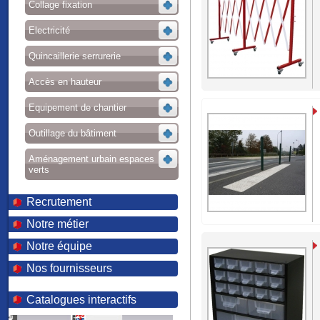
Collage fixation
Electricité
Quincaillerie serrurerie
Accès en hauteur
Equipement de chantier
Outillage du bâtiment
Aménagement urbain espaces
verts
Recrutement
Notre métier
Notre équipe
Nos fournisseurs
Catalogues interactifs