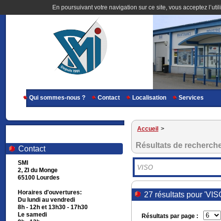
En poursuivant votre navigation sur ce site, vous acceptez l’util
Qui sommes-nous ?
Contact
Localisation
Services
Accueil
>
Résultats de recherch
Contact
SMI
2, ZI du Monge
65100 Lourdes
Horaires d'ouvertures:
27 résultats pour 'VIS
Du lundi au vendredi
8h - 12h et 13h30 - 17h30
Le samedi
Résultats par page :