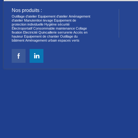
Nos produits :
Outillage d'atelier
Equipement d'atelier
Aménagement
d'atelier
Manutention levage
Equipement de
protection individuelle
Hygiène sécurité
Électroportatif
Consommable maintenance
Collage
fixation
Electricité
Quincaillerie serrurerie
Accès en
hauteur
Equipement de chantier
Outillage du
bâtiment
Aménagement urbain espaces verts