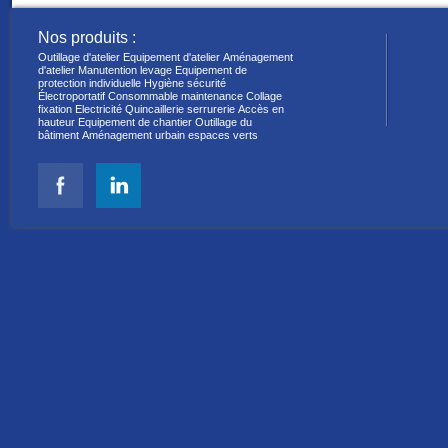
Nos produits :
Outillage d'atelier
Equipement d'atelier
Aménagement
d'atelier
Manutention levage
Equipement de
protection individuelle
Hygiène sécurité
Électroportatif
Consommable maintenance
Collage
fixation
Electricité
Quincaillerie serrurerie
Accès en
hauteur
Equipement de chantier
Outillage du
bâtiment
Aménagement urbain espaces verts