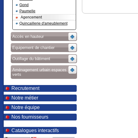
Gond
Paumelle
Agencement
Quincaillerie d'ameublement
Accès en hauteur
Equipement de chantier
Outillage du bâtiment
Aménagement urbain espaces
verts
Recrutement
Notre métier
Notre équipe
Nos fournisseurs
Catalogues interactifs