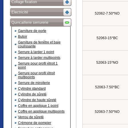
Collage fixation
Electricité
52062-7.50*NO
Quincaillerie serrurerie
Garniture de porte
Butoir
52063-15*BC
Garniture de fenêtre et baie
coulissante
Serrure à larder 1 point
Serrure à larder multipoints
52063-15*NO
Serrure pour profil étroit 1
point
Serrure pour profil étroit
multipoints
Serrure de miroiterie
52063-7.50*BC
Cylindre standard
Cylindre de sûreté
Cylindre de haute sûreté
Coffre en applique 1 point
Coffre en applique multipoints
52063-7.50*NO
Verrou de sûreté
Crémone de pompier