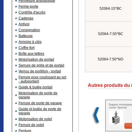
Fermeture antipanique
Ferme-porte
52064-15*BC
Contrôle d'accès
Cadenas
Antivol
Consignation
52064-7.50*BC
Batteuse
Armoire à clés
Coffre-fort
Boîte aux lettres
52064-7.50*NO
Motorisation de portail
Serrure de grille et de portail
Verrou de portillon - portail
Ferrure pour coulissant au sol
- autoportant
Autres produits du
Guide & butée portail
Motorisation de porte de
garage
Ferrure de porte de garage
Support enveloppan
courte Sportub
Guide et butée de porte de
garage
Motorisation de volet
Ferrure de volet
Penture