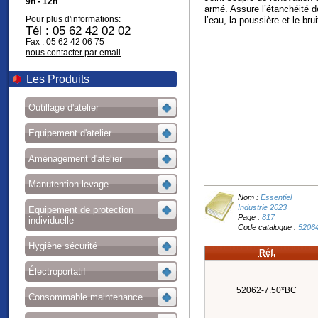
9h - 12h
armé. Assure l’étanchéité de
Pour plus d'informations:
l’eau, la poussière et le bru
Tél : 05 62 42 02 02
Fax : 05 62 42 06 75
nous contacter par email
Les Produits
Outillage d'atelier
Equipement d'atelier
Aménagement d'atelier
Manutention levage
Nom :
Essentiel
Industrie 2023
Equipement de protection
Page :
817
individuelle
Code catalogue :
5206
Hygiène sécurité
Réf.
Électroportatif
52062-7.50*BC
Consommable maintenance