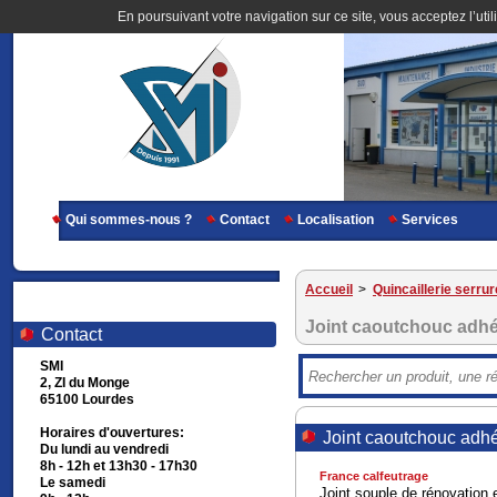
En poursuivant votre navigation sur ce site, vous acceptez l’util
Qui sommes-nous ?
Contact
Localisation
Services
Accueil
>
Quincaillerie serrur
Joint caoutchouc adhé
Contact
SMI
2, ZI du Monge
65100 Lourdes
Horaires d'ouvertures:
Joint caoutchouc adhé
Du lundi au vendredi
8h - 12h et 13h30 - 17h30
France calfeutrage
Le samedi
Joint souple de rénovation 