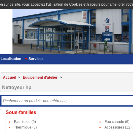
n sur ce site, vous acceptez l’utilisation de Cookies et traceurs pour améliorer votre
Localisation
Services
Accueil
>
Equipement d'atelier
>
Nettoyeur hp
Sous-familles
Eau froide (9)
Eau chaude (6)
Thermique (3)
Accessoires (12)