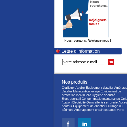
Nous recrutons, Rejoignez-nous !
Lettre d'information
OK
Nos produits :
Outillage d'atelier
Equipement d'atelier
Aménage
d'atelier
Manutention levage
Equipement de
protection individuelle
Hygiène sécurité
Électroportatif
Consommable maintenance
Coll
fixation
Electricité
Quincaillerie serrurerie
Accès
hauteur
Equipement de chantier
Outillage du
bâtiment
Aménagement urbain espaces verts