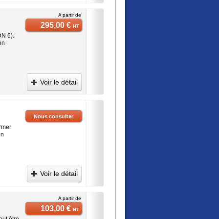
A partir de
295,00 €
HT
DN 6).
on
Voir le détail
Nous consulter
ormer
en
Voir le détail
A partir de
103,00 €
HT
eut être