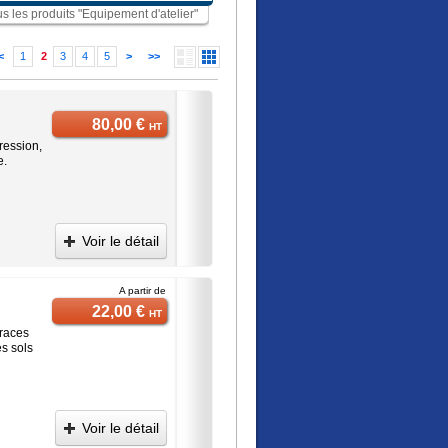
us les produits "Equipement d'atelier"
<
1
2
3
4
5
>
>>
80,00 €
HT
ression,
e.
Voir le détail
A partir de
22,00 €
HT
traces
es sols
Voir le détail