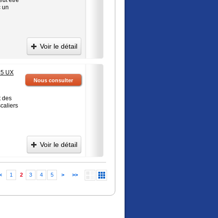
c un
Voir le détail
15 UX
Nous consulter
t des
caliers
Voir le détail
<
1
2
3
4
5
>
>>