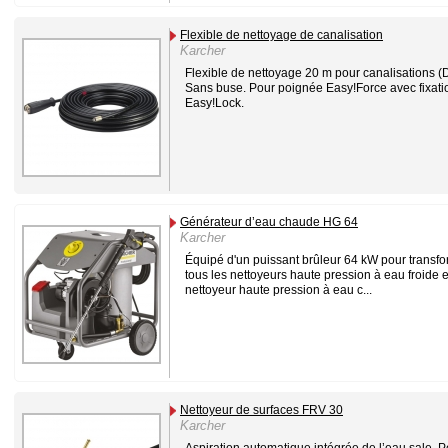
Flexible de nettoyage de canalisation
Karcher
Flexible de nettoyage 20 m pour canalisations (
Sans buse. Pour poignée Easy!Force avec fixati
Easy!Lock.
Générateur d’eau chaude HG 64
Karcher
Équipé d'un puissant brûleur 64 kW pour transf
tous les nettoyeurs haute pression à eau froide 
nettoyeur haute pression à eau c...
Nettoyeur de surfaces FRV 30
Karcher
Aspiration automatique intégrée de l’eau sale. P