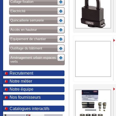
Collage fixation
Electricité
Quincaillerie serrurerie
Accès en hauteur
Equipement de chantier
Outillage du bâtiment
Aménagement urbain espaces
verts
Recrutement
Notre métier
Notre équipe
Nos fournisseurs
Catalogues interactifs