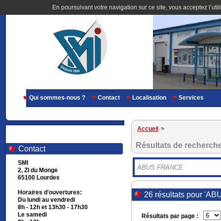
En poursuivant votre navigation sur ce site, vous acceptez l’util
Qui sommes-nous ?
Contact
Localisation
Services
Accueil
>
Résultats de recherch
Contact
SMI
2, ZI du Monge
65100 Lourdes
Horaires d'ouvertures:
26 résultats pour '
Du lundi au vendredi
8h - 12h et 13h30 - 17h30
Le samedi
Résultats par page :