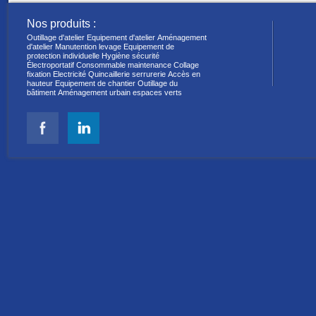
Nos produits :
Outillage d'atelier
Equipement d'atelier
Aménagement
d'atelier
Manutention levage
Equipement de
protection individuelle
Hygiène sécurité
Électroportatif
Consommable maintenance
Collage
fixation
Electricité
Quincaillerie serrurerie
Accès en
hauteur
Equipement de chantier
Outillage du
bâtiment
Aménagement urbain espaces verts