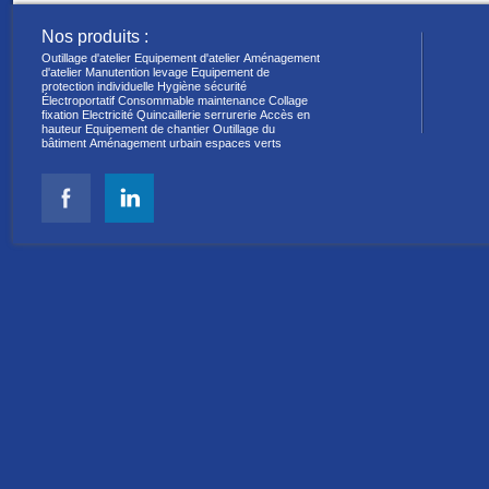
Nos produits :
Outillage d'atelier
Equipement d'atelier
Aménagement
d'atelier
Manutention levage
Equipement de
protection individuelle
Hygiène sécurité
Électroportatif
Consommable maintenance
Collage
fixation
Electricité
Quincaillerie serrurerie
Accès en
hauteur
Equipement de chantier
Outillage du
bâtiment
Aménagement urbain espaces verts