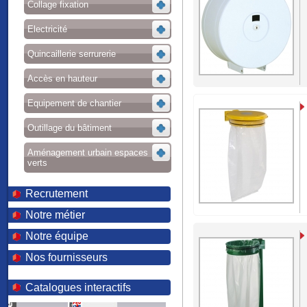
Collage fixation
Electricité
Quincaillerie serrurerie
Accès en hauteur
Equipement de chantier
Outillage du bâtiment
Aménagement urbain espaces
verts
Recrutement
Notre métier
Notre équipe
Nos fournisseurs
Catalogues interactifs