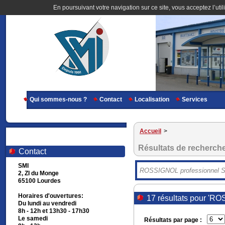
En poursuivant votre navigation sur ce site, vous acceptez l’util
Qui sommes-nous ?
Contact
Localisation
Services
Accueil
>
Résultats de recherch
Contact
SMI
2, ZI du Monge
65100 Lourdes
Horaires d'ouvertures:
17 résultats pour 'R
Du lundi au vendredi
8h - 12h et 13h30 - 17h30
Le samedi
Résultats par page :