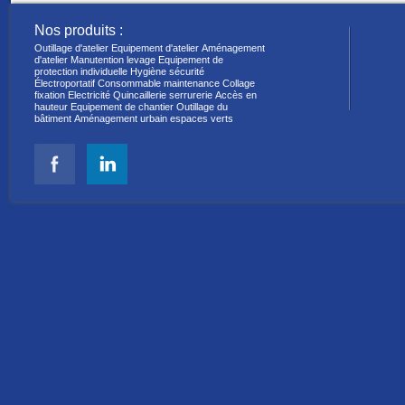
Nos produits :
Outillage d'atelier
Equipement d'atelier
Aménagement
d'atelier
Manutention levage
Equipement de
protection individuelle
Hygiène sécurité
Électroportatif
Consommable maintenance
Collage
fixation
Electricité
Quincaillerie serrurerie
Accès en
hauteur
Equipement de chantier
Outillage du
bâtiment
Aménagement urbain espaces verts