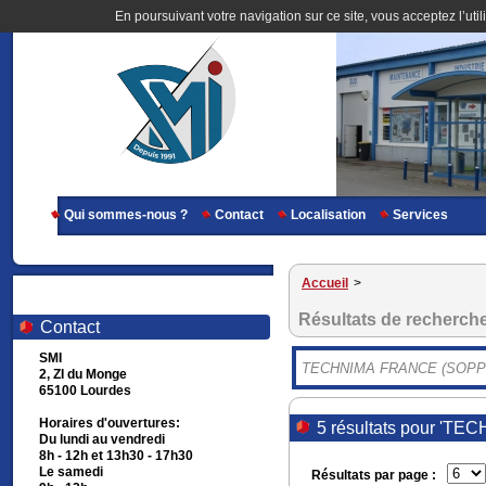
En poursuivant votre navigation sur ce site, vous acceptez l’util
Qui sommes-nous ?
Contact
Localisation
Services
Accueil
>
Résultats de recherch
Contact
SMI
2, ZI du Monge
65100 Lourdes
Horaires d'ouvertures:
5 résultats pour '
Du lundi au vendredi
8h - 12h et 13h30 - 17h30
Le samedi
Résultats par page :