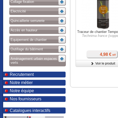
Collage fixation
Electricité
Quincaillerie serrurerie
Accès en hauteur
Traceur de chantier Temp
Technima france (sopp
Equipement de chantier
Outillage du bâtiment
4,98 €
HT
Aménagement urbain espaces
verts
Voir le produit
Recrutement
Notre métier
Notre équipe
Nos fournisseurs
Catalogues interactifs